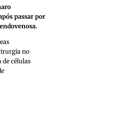
naro
após passar por
 endovenosa.
neas
irurgia no
 de células
de