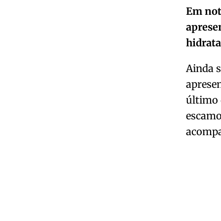
Em not
aprese
hidrat
Ainda 
apresen
último 
escamo
acompan