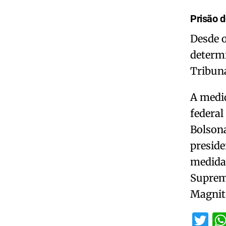
Prisão d
Desde o
determ
Tribuna
A medid
federal
Bolsona
presid
medidas
Supremo
Magnit
Tw