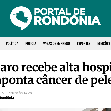
POLÍTICA
POLÍCIA
VAGAS DE EMPREGO
ESPORTES
ELEIÇÕES
aro recebe alta hospi
aponta câncer de pel
17/09/2025
às
14:28
 Rondônia