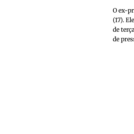
O ex-pr
(17). E
de terç
de pres