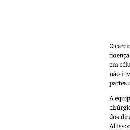
O carc
doença 
em célu
não inv
partes 
A equip
cirúrgi
dos dir
Allisso