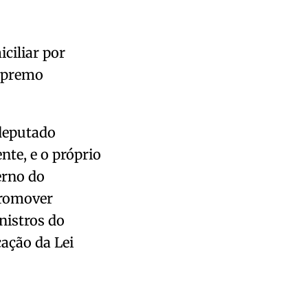
ciliar por
Supremo
 deputado
nte, e o próprio
erno do
promover
nistros do
cação da Lei