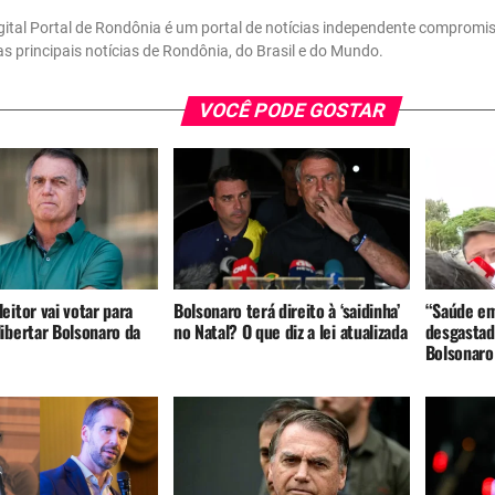
gital Portal de Rondônia é um portal de notícias independente compromi
 as principais notícias de Rondônia, do Brasil e do Mundo.
VOCÊ PODE GOSTAR
eitor vai votar para
Bolsonaro terá direito à ‘saidinha’
“Saúde em
ibertar Bolsonaro da
no Natal? O que diz a lei atualizada
desgastada
Bolsonaro