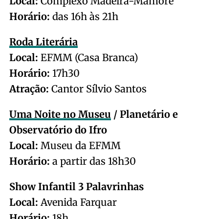
Local:
Complexo Madeira-Mamoré
Horário:
das 16h às 21h
Roda Literária
Local:
EFMM (Casa Branca)
Horário:
17h30
Atração:
Cantor Sílvio Santos
Uma Noite no Museu
/ Planetário e
Observatório do Ifro
Local:
Museu da EFMM
Horário:
a partir das 18h30
Show Infantil 3 Palavrinhas
Local:
Avenida Farquar
Horário:
18h