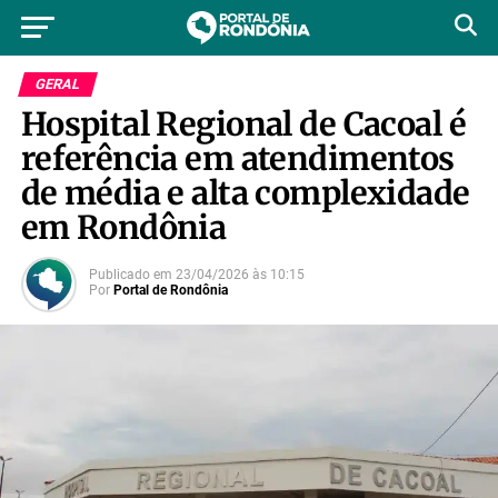
GERAL
Hospital Regional de Cacoal é
referência em atendimentos
de média e alta complexidade
em Rondônia
Publicado em
23/04/2026
às
10:15
Por
Portal de Rondônia