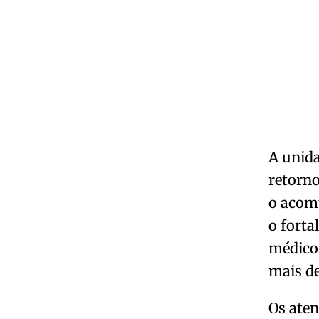
A unida
retorno
o acom
o forta
médicos
mais de
Os ate