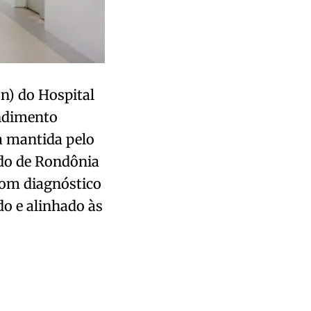
n) do Hospital
endimento
a mantida pelo
ado de Rondônia
 com diagnóstico
o e alinhado às