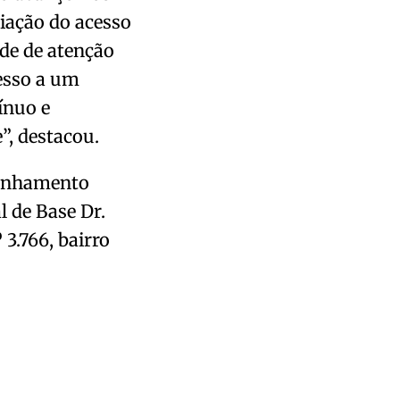
iação do acesso
de de atenção
esso a um
ínuo e
”, destacou.
aminhamento
l de Base Dr.
 3.766, bairro