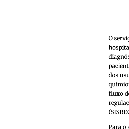
O servi
hospita
diagnós
pacient
dos us
quimiot
fluxo d
regulaç
(SISREG
Para o 