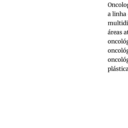
Oncolo
a linh
multidi
áreas a
oncológ
oncológ
oncológ
plástic