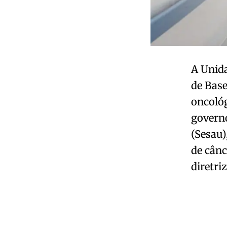
A Unid
de Base
oncoló
governo
(Sesau)
de cânc
diretri