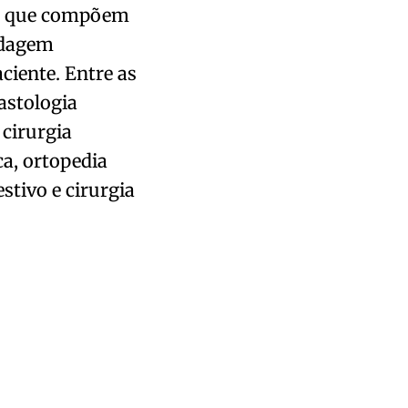
es que compõem
rdagem
aciente. Entre as
astologia
 cirurgia
ca, ortopedia
stivo e cirurgia