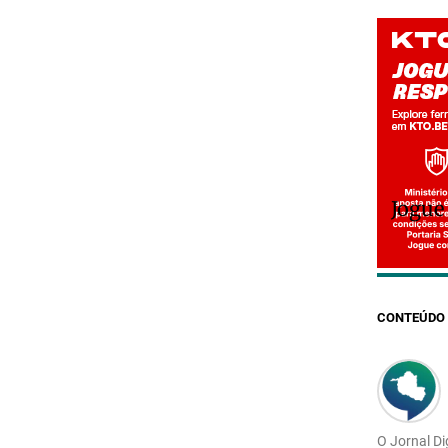
Jogue
CONTEÚDO 
O Jornal Di