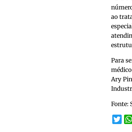
número
ao trat
especia
atendi
estrutu
Para se
médico.
Ary Pin
Industr
Fonte:
Tw