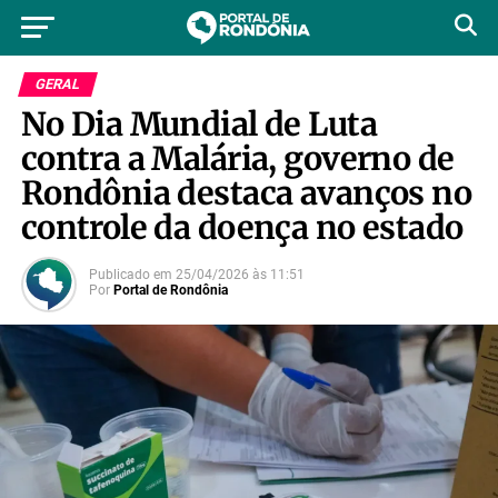
GERAL
No Dia Mundial de Luta
contra a Malária, governo de
Rondônia destaca avanços no
controle da doença no estado
Publicado em
25/04/2026
às
11:51
Por
Portal de Rondônia