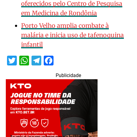
oferecidos pelo Centro de Pesquisa
em Medicina de Rondônia
Porto Velho amplia combate à
malária e inicia uso de tafenoquina
infantil
Twitter
WhatsApp
Telegram
Facebook
Publicidade