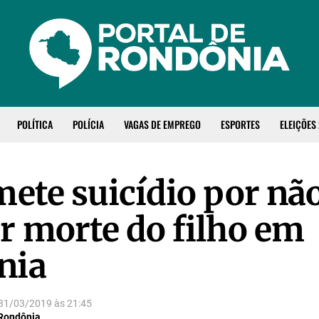
POLÍTICA
POLÍCIA
VAGAS DE EMPREGO
ESPORTES
ELEIÇÕES
mete suicídio por nã
r morte do filho em
nia
31/03/2019
às
21:45
 Rondônia