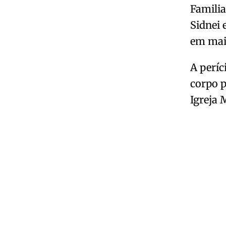
Famili
Sidnei 
em mai
A períc
corpo p
Igreja 