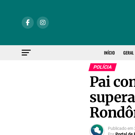
INÍCIO
GERAL
POLÍCIA
Pai co
supera
Rondô
Publicado em
Por
Portal de