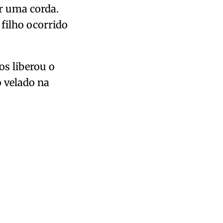
r uma corda.
 filho ocorrido
hos liberou o
 velado na