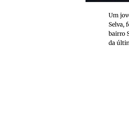
Um jove
Selva, 
bairro 
da últi