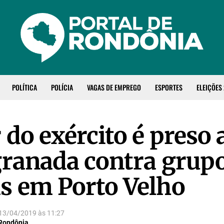
POLÍTICA
POLÍCIA
VAGAS DE EMPREGO
ESPORTES
ELEIÇÕES
 do exército é preso
granada contra grup
s em Porto Velho
13/04/2019
às
11:27
 Rondônia