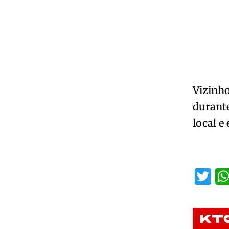
Vizinh
durante
local e
Tw