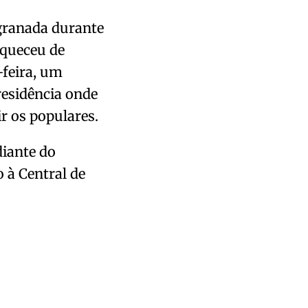
 granada durante
squeceu de
-feira, um
residência onde
r os populares.
diante do
o à Central de