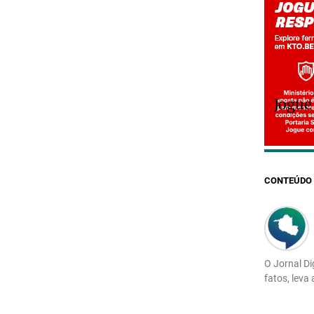
Jogue
CONTEÚDO 
O Jornal Di
fatos, leva