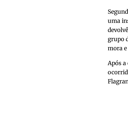
Segundo
uma ins
devolvê
grupo d
mora e 
Após a 
ocorrid
Flagran