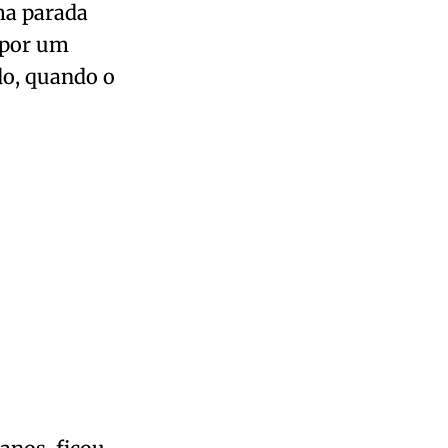
ma parada
 por um
do, quando o