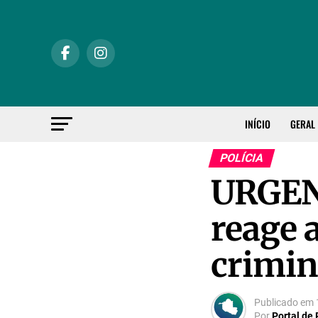
INÍCIO
GERAL
POLÍCIA
URGENT
reage a
crimi
Publicado em
Por
Portal de