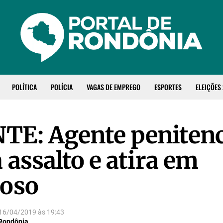
POLÍTICA
POLÍCIA
VAGAS DE EMPREGO
ESPORTES
ELEIÇÕES
E: Agente penitenc
 assalto e atira em
noso
16/04/2019
às
19:43
 Rondônia