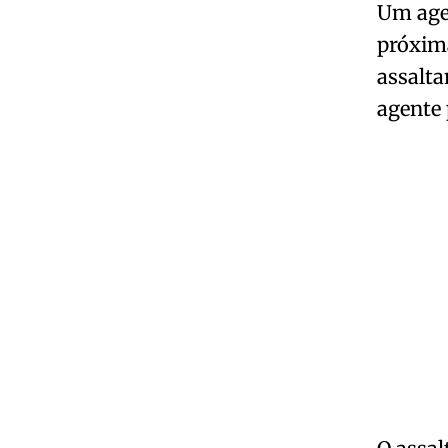
Um age
próxima
assalt
agente 