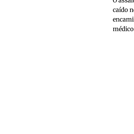
O assal
caído n
encami
médico