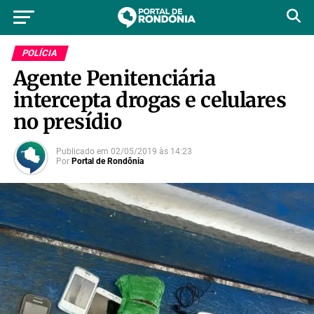
POLÍCIA
Agente Penitenciária
intercepta drogas e celulares
no presídio
Publicado em
02/05/2019
às
14:23
Por
Portal de Rondônia