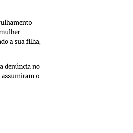
trulhamento
 mulher
o a sua filha,
ma denúncia no
ão assumiram o