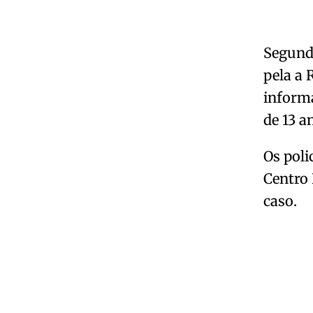
Segundo
pela a
informa
de 13 a
Os poli
Centro 
caso.