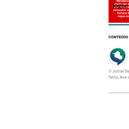
Jogue
CONTEÚDO 
O Jornal Di
fatos, leva