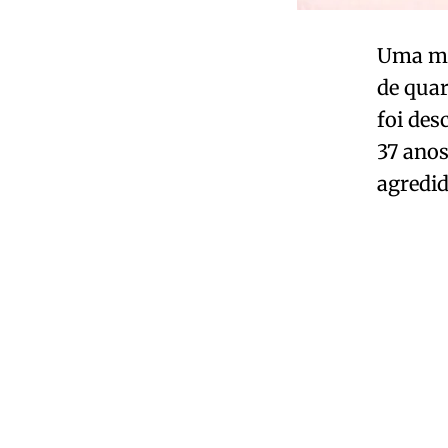
Uma men
de quar
foi des
37 anos
agredid