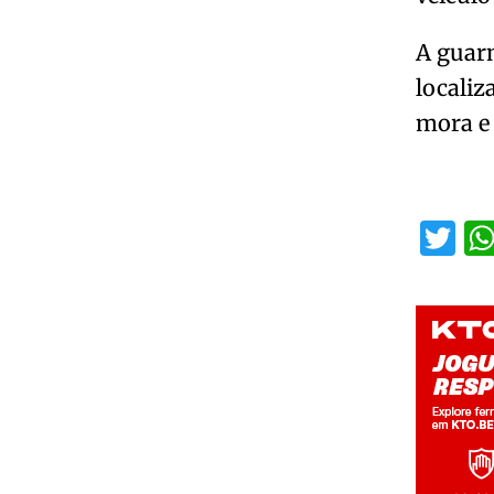
A guarn
locali
mora e 
Tw