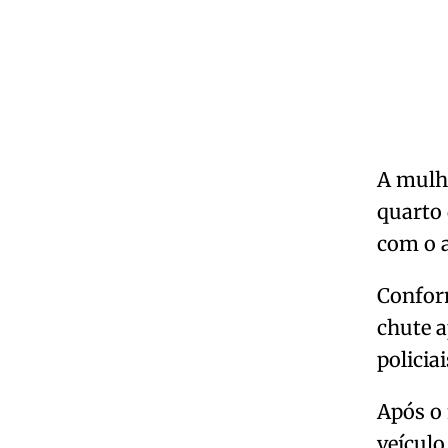
A mulhe
quarto 
com o a
Confor
chute a
policia
Após o 
veículo