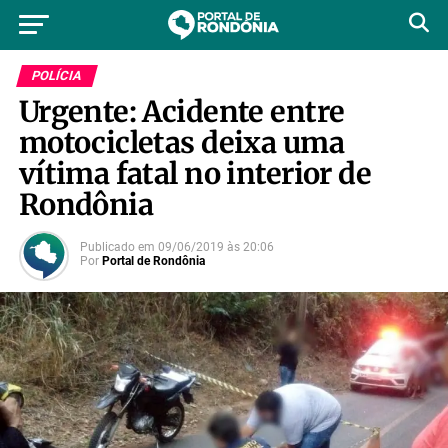
POLÍCIA
Urgente: Acidente entre
motocicletas deixa uma
vítima fatal no interior de
Rondônia
Publicado em
09/06/2019
às
20:06
Por
Portal de Rondônia