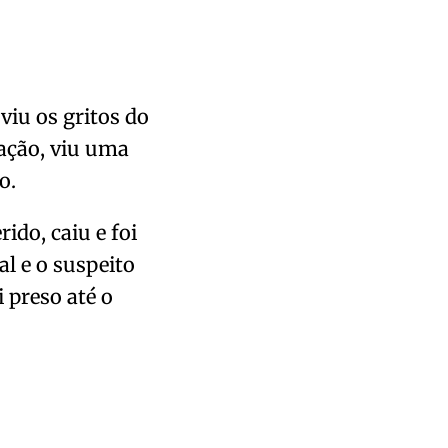
iu os gritos do
uação, viu uma
o.
ido, caiu e foi
l e o suspeito
i preso até o