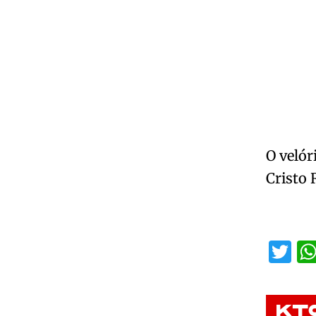
O velór
Cristo 
Tw