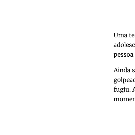
Uma tes
adolesc
pessoa 
Ainda s
golpead
fugiu. 
momen