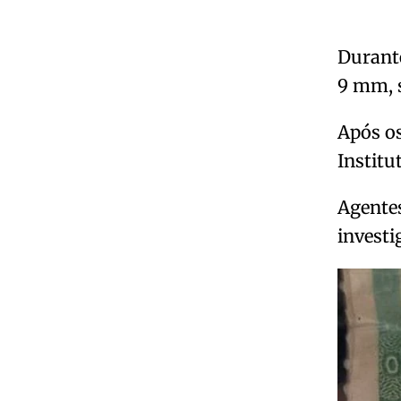
Durante
9 mm, s
Após os
Institu
Agentes
invest