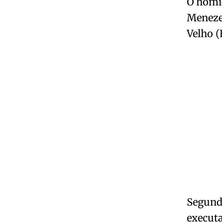
O homic
Menezes
Velho (
Segundo
execut