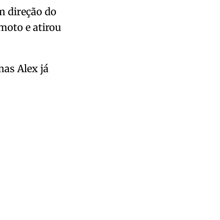
m direção do
moto e atirou
as Alex já