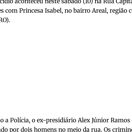
ídio aconteceu neste sábado (10) na Rua Capit
 com Princesa Isabel, no bairro Areal, região c
RO).
 a Polícia, o ex-presidiário Alex Júnior Ramos 
ado por dois homens no meio da rua. Os crimi