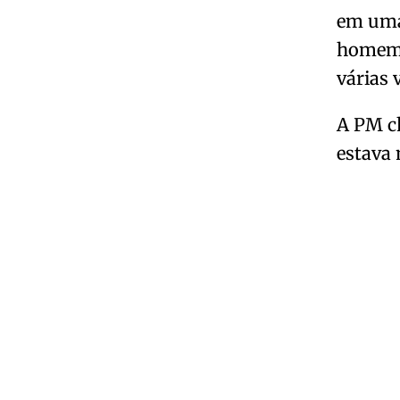
em uma 
homem, 
várias 
A PM ch
estava