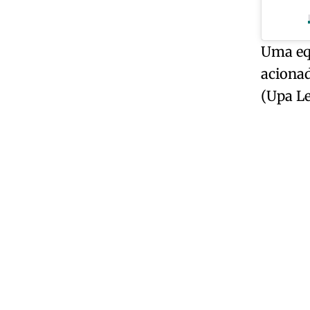
Uma equ
aciona
(Upa Le