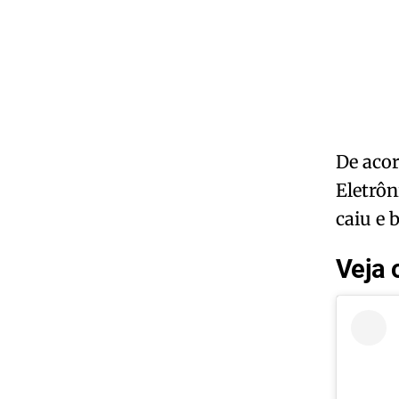
De acor
Eletrôn
caiu e 
Veja 