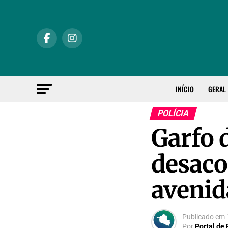
INÍCIO
GERAL
POLÍCIA
Garfo d
desaco
aveni
Publicado em
Por
Portal de