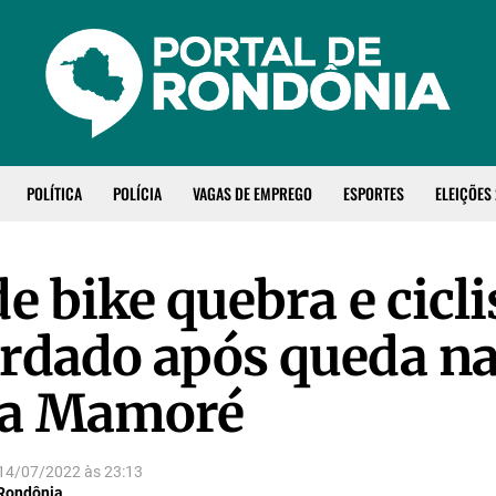
POLÍTICA
POLÍCIA
VAGAS DE EMPREGO
ESPORTES
ELEIÇÕES
e bike quebra e cicli
rdado após queda n
da Mamoré
14/07/2022
às
23:13
 Rondônia