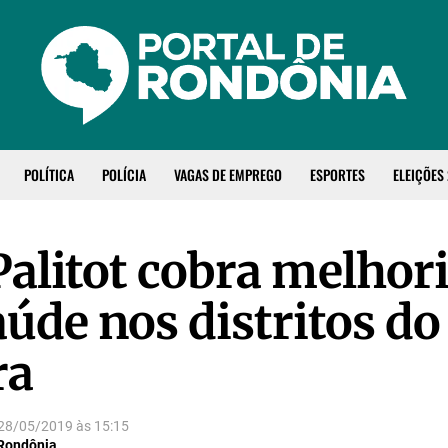
POLÍTICA
POLÍCIA
VAGAS DE EMPREGO
ESPORTES
ELEIÇÕES
Palitot cobra melhor
aúde nos distritos do
ra
28/05/2019
às
15:15
 Rondônia