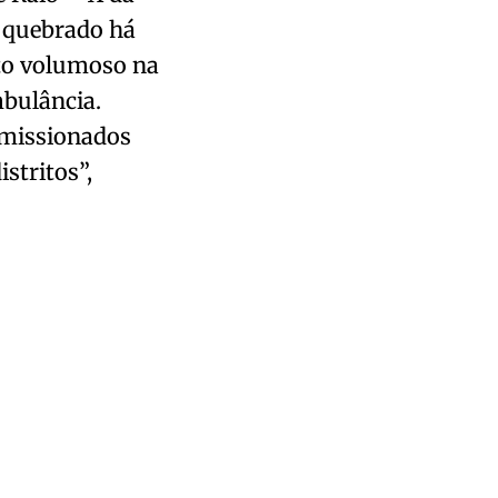
 quebrado há
to volumoso na
bulância.
omissionados
stritos”,