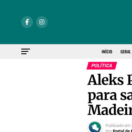
INÍCIO
GERAL
POLÍTICA
Aleks 
para s
Madei
Publicado em
Por
Portal de