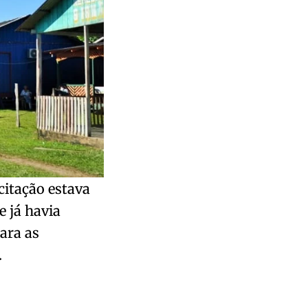
citação estava
 já havia
ara as
.