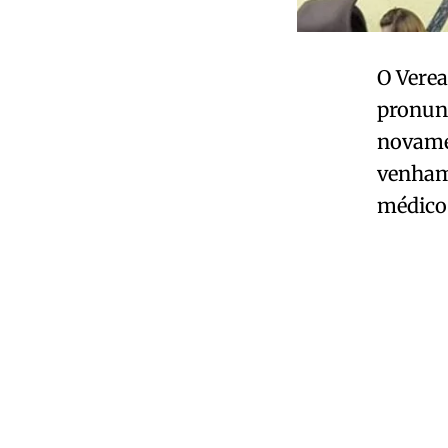
O Verea
pronunc
novame
venham
médico 