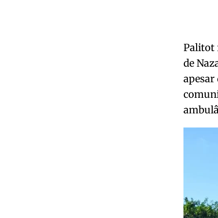
Palitot
de Naza
apesar 
comuni
ambulâ