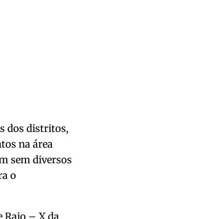
 dos distritos,
tos na área
am sem diversos
ra o
 Raio – X da