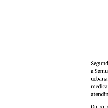
Segundo
a Semu
urbana.
medica
atendim
Outro 