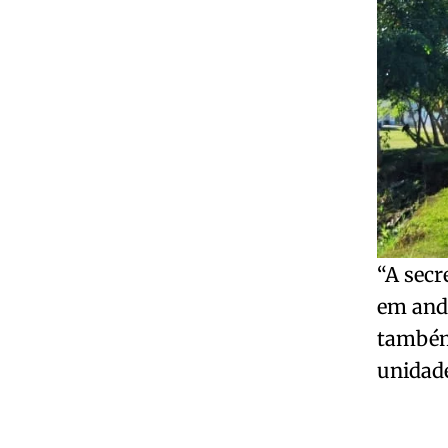
“A secr
em anda
também
unidade