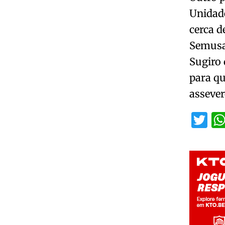
Unidad
cerca 
Semusa
Sugiro
para qu
assever
Tw