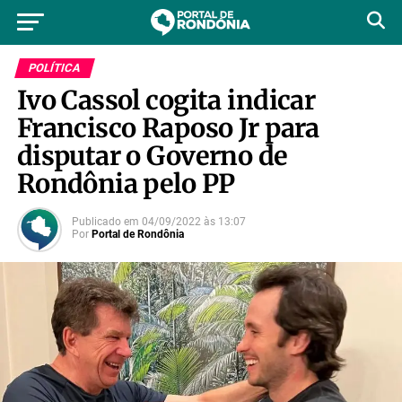
POLÍTICA
Ivo Cassol cogita indicar
Francisco Raposo Jr para
disputar o Governo de
Rondônia pelo PP
Publicado em
04/09/2022
às
13:07
Por
Portal de Rondônia