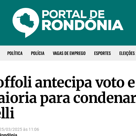
POLÍTICA
POLÍCIA
VAGAS DE EMPREGO
ESPORTES
ELEIÇÕES
offoli antecipa voto 
ioria para condenar
li
25/03/2025
às
11:06
 Rondônia