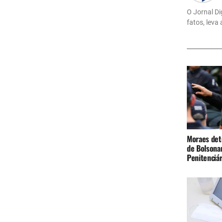
O Jornal Di
fatos, leva
Moraes det
de Bolsona
Penitenciá