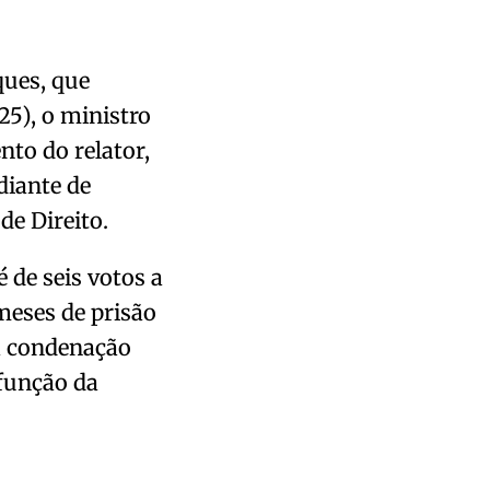
ues, que
25), o ministro
nto do relator,
diante de
e Direito.
 de seis votos a
meses de prisão
a condenação
função da