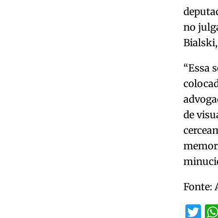
deputad
no julg
Bialski
“Essa s
colocad
advogad
de visu
cerceam
memoria
minuci
Fonte: 
Tw