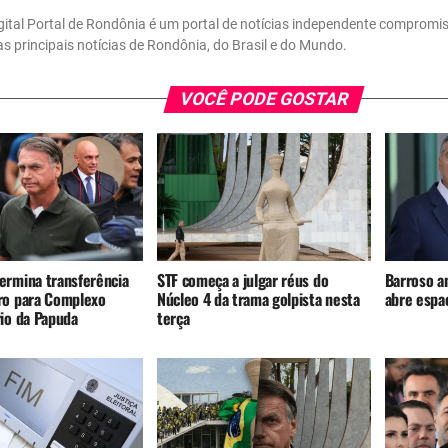
gital Portal de Rondônia é um portal de notícias independente compromi
 as principais notícias de Rondônia, do Brasil e do Mundo.
VOCÊ PODE GOSTAR
ermina transferência
STF começa a julgar réus do
Barroso an
ro para Complexo
Núcleo 4 da trama golpista nesta
abre espaç
rio da Papuda
terça