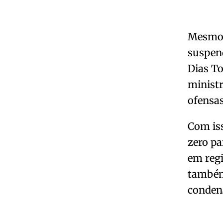
Mesmo 
suspend
Dias To
minist
ofensas
Com iss
zero pa
em reg
também
conden