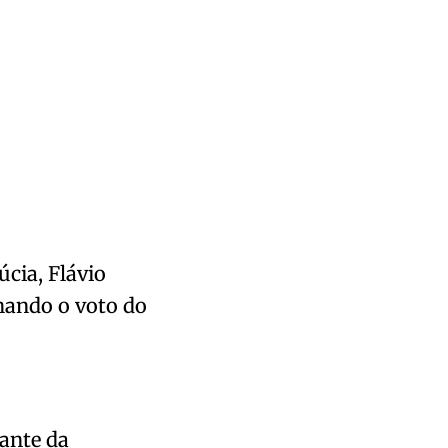
cia, Flávio
hando o voto do
tante da