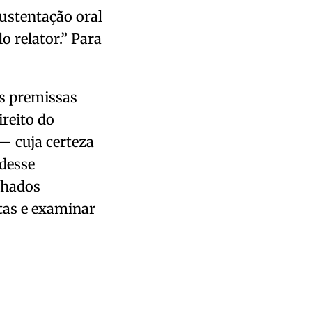
sustentação oral
o relator.” Para
as premissas
ireito do
— cuja certeza
 desse
chados
tas e examinar