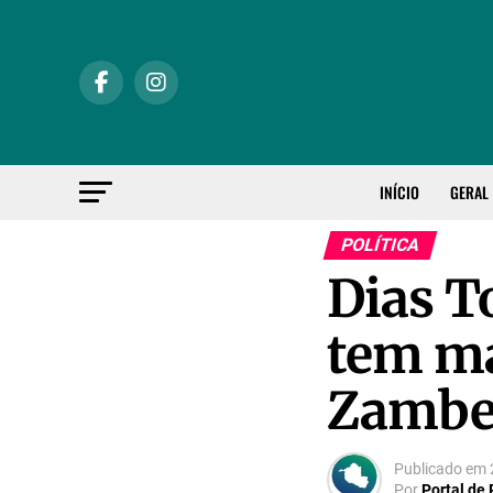
INÍCIO
GERAL
POLÍTICA
Dias T
tem ma
Zambel
Publicado em
Por
Portal de