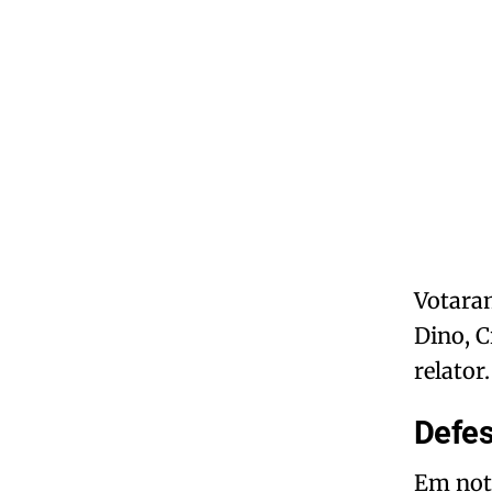
Votaram
Dino, C
relator
Defe
Em nota