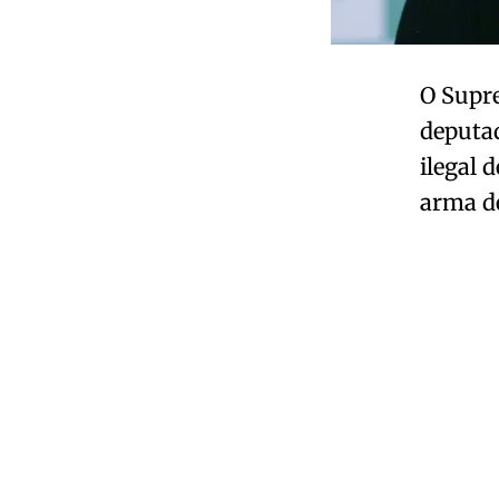
O Supr
deputad
ilegal 
arma d