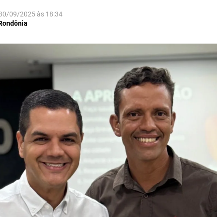
30/09/2025
às
18:34
 Rondônia