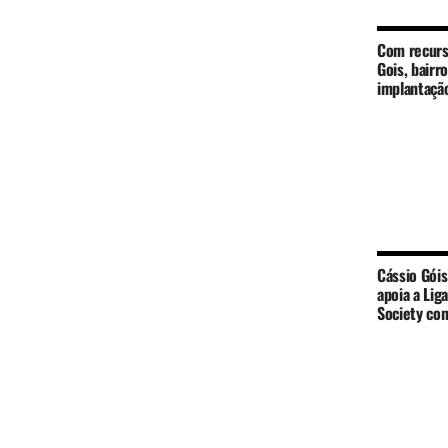
Com recurs
Gois, bairr
implantaçã
Cássio Góis
apoia a Lig
Society c