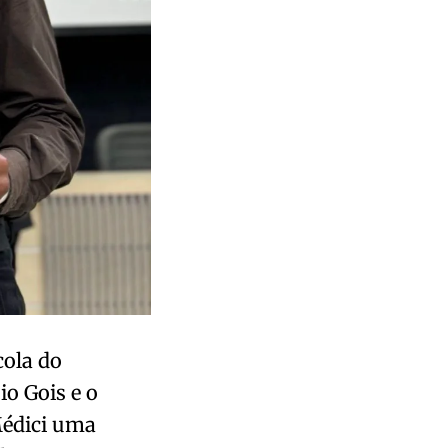
cola do
io Gois e o
Médici uma