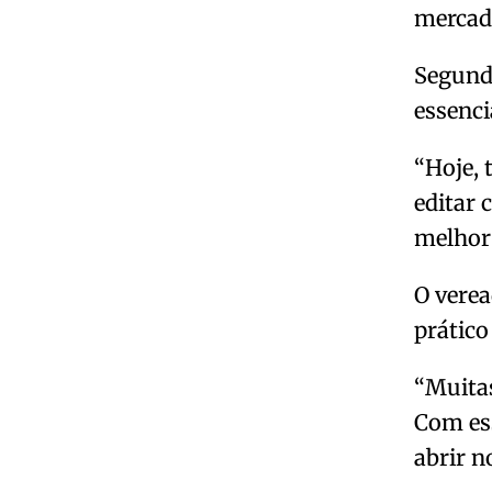
mercado
Segundo
essencia
“Hoje, 
editar 
melhor 
O verea
prático
“Muitas
Com ess
abrir n