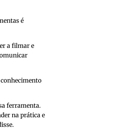
mentas é
r a filmar e
 comunicar
ar conhecimento
sa ferramenta.
der na prática e
disse.