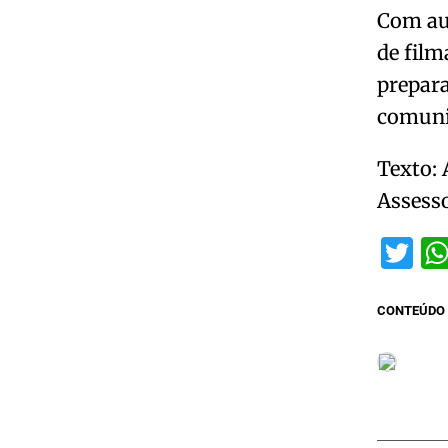
Com aul
de film
prepara
comuni
Texto: 
Assess
Tw
CONTEÚDO 