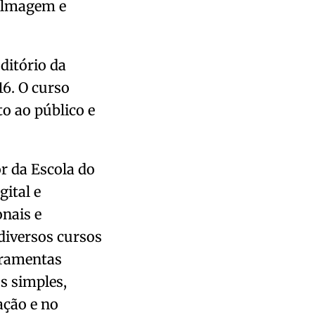
Filmagem e
uditório da
16. O curso
to ao público e
r da Escola do
ital e
onais e
diversos cursos
rramentas
s simples,
ação e no