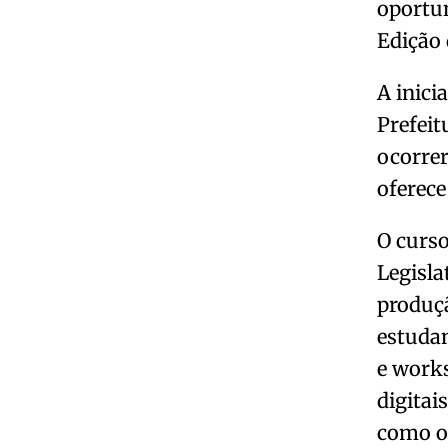
oportun
Edição 
A inici
Prefeit
ocorrer
oferece
O curso
Legisla
produçã
estudan
e work
digitai
como o 