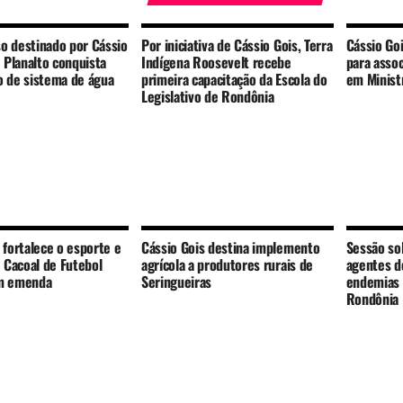
o destinado por Cássio
Por iniciativa de Cássio Gois, Terra
Cássio Go
o Planalto conquista
Indígena Roosevelt recebe
para assoc
o de sistema de água
primeira capacitação da Escola do
em Minist
Legislativo de Rondônia
 fortalece o esporte e
Cássio Gois destina implemento
Sessão so
a Cacoal de Futebol
agrícola a produtores rurais de
agentes d
om emenda
Seringueiras
endemias 
Rondônia