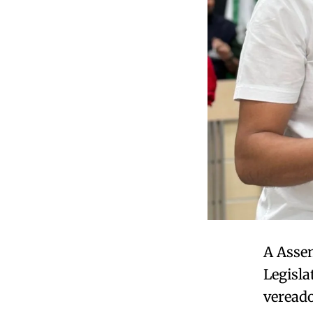
A Assem
Legisla
vereado