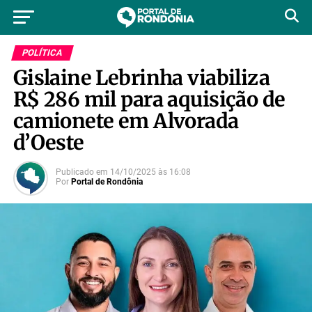
POLÍTICA
Gislaine Lebrinha viabiliza
R$ 286 mil para aquisição de
camionete em Alvorada
d’Oeste
Publicado em
14/10/2025
às
16:08
Por
Portal de Rondônia