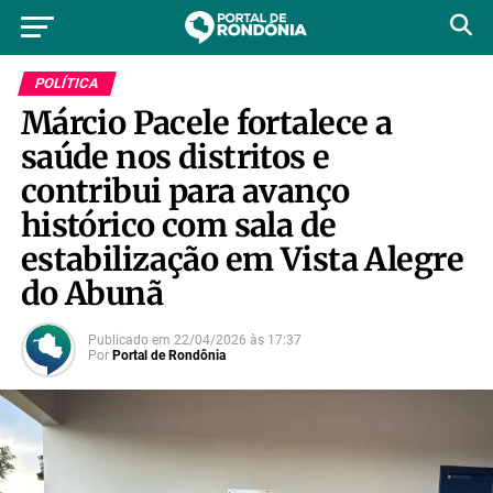
POLÍTICA
Márcio Pacele fortalece a
saúde nos distritos e
contribui para avanço
histórico com sala de
estabilização em Vista Alegre
do Abunã
Publicado em
22/04/2026
às
17:37
Por
Portal de Rondônia