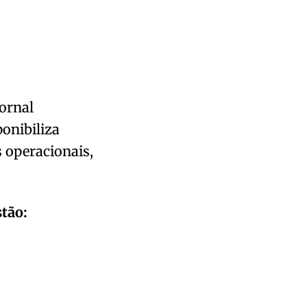
ornal
ponibiliza
 operacionais,
tão: