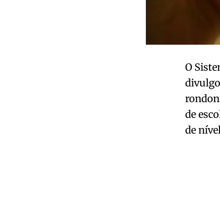
O Siste
divulgo
rondoni
de esco
de níve