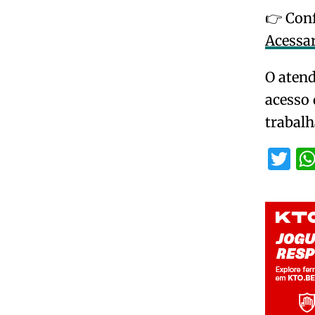
👉 Conf
Acessar
O atend
acesso 
trabal
Tw