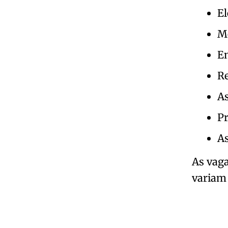
El
Me
E
Re
As
Pr
As
As vaga
variam 