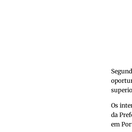
Segundo
oportun
superi
Os inte
da Pref
em Port