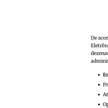
De acor
Eletrôn
dezenas
adminis
En
Pr
At
Op