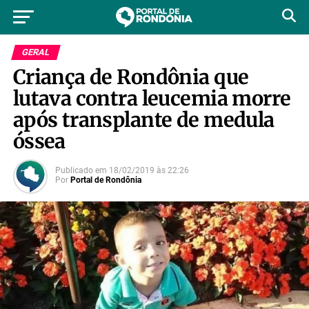
GERAL
Criança de Rondônia que
lutava contra leucemia morre
após transplante de medula
óssea
Publicado em
18/02/2019
às
22:26
Por
Portal de Rondônia