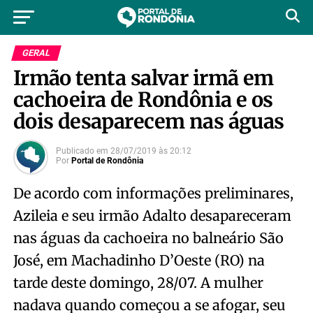
GERAL
Irmão tenta salvar irmã em
cachoeira de Rondônia e os
dois desaparecem nas águas
Publicado em
28/07/2019
às
20:12
Por
Portal de Rondônia
De acordo com informações preliminares,
Azileia e seu irmão Adalto desapareceram
nas águas da cachoeira no balneário São
José, em Machadinho D’Oeste (RO) na
tarde deste domingo, 28/07. A mulher
nadava quando começou a se afogar, seu