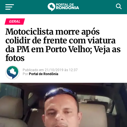
GERAL
Motociclista morre após
colidir de frente com viatura
da PM em Porto Velho; Veja as
fotos
Publicado em
21/10/2019
às
12:37
Por
Portal de Rondônia