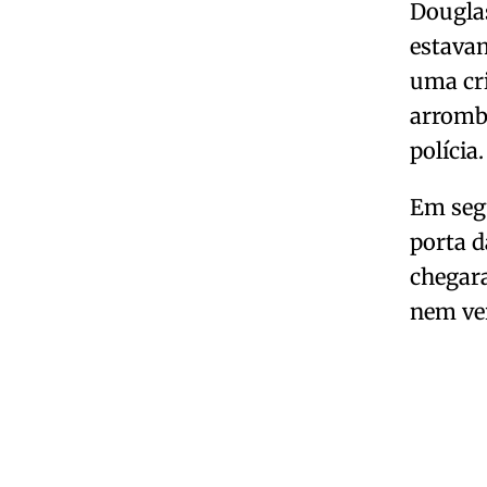
Douglas
estava
uma cr
arromb
polícia.
Em seg
porta d
chegar
nem ver