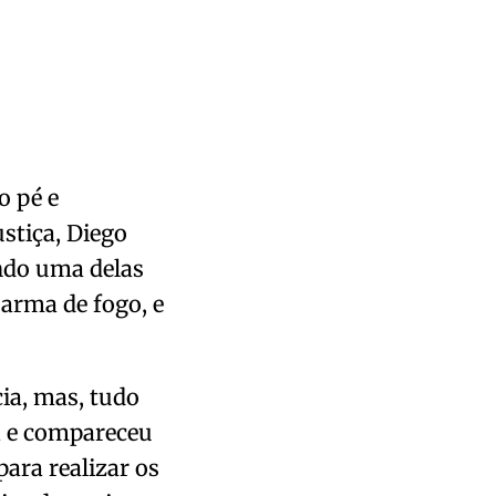
o pé e
ustiça, Diego
ndo uma delas
 arma de fogo, e
cia, mas, tudo
da e compareceu
ara realizar os