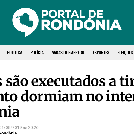
POLÍTICA
POLÍCIA
VAGAS DE EMPREGO
ESPORTES
ELEIÇÕES
 são executados a ti
to dormiam no inter
nia
01/08/2019
às
20:26
 Rondônia