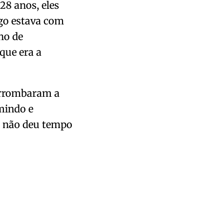
28 anos, eles
go estava com
ho de
que era a
arrombaram a
mindo e
e não deu tempo