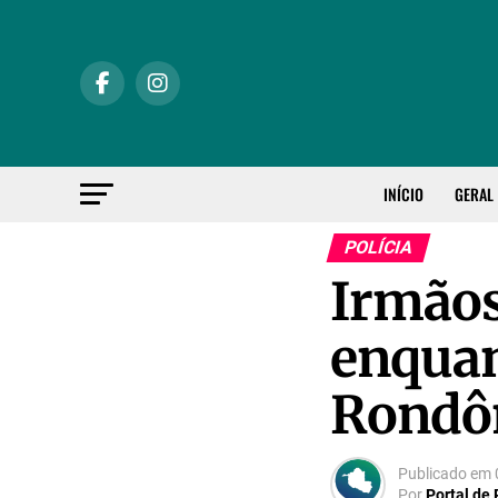
INÍCIO
GERAL
POLÍCIA
Irmãos
enquan
Rondô
Publicado em
Por
Portal de