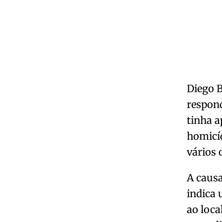
Diego B
respond
tinha a
homicíd
vários 
A causa
indica 
ao loca