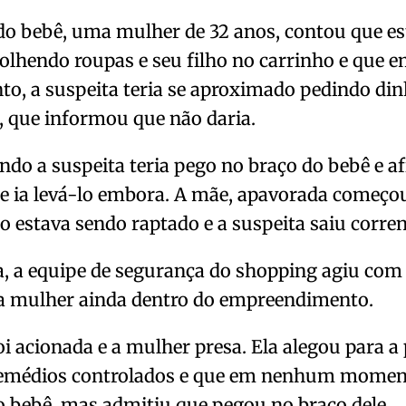
do bebê, uma mulher de 32 anos, contou que e
colhendo roupas e seu filho no carrinho e que
, a suspeita teria se aproximado pedindo din
 que informou que não daria.
ndo a suspeita teria pego no braço do bebê e a
 ia levá-lo embora. A mãe, apavorada começou 
ho estava sendo raptado e a suspeita saiu corre
, a equipe de segurança do shopping agiu com 
 a mulher ainda dentro do empreendimento.
i acionada e a mulher presa. Ela alegou para a 
emédios controlados e que em nenhum momento
o bebê, mas admitiu que pegou no braço dele.