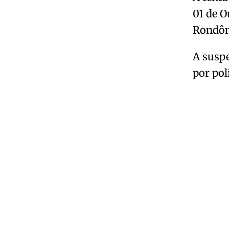
01 de O
Rondôn
A suspe
por poli