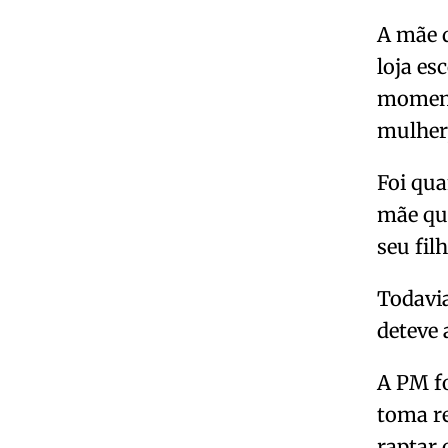
A mãe 
loja es
momento
mulher,
Foi qua
mãe que
seu fil
Todavia
deteve
A PM fo
toma r
raptar 