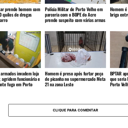
litar prende homem com
Polícia Militar de Porto Velho em
Homem é 
0 quilos de drogas
parceria com o BOPE do Acre
briga entr
carro
prende suspeito com várias armas
 armados invadem loja
Homem é preso após furtar peça
BPTAR apr
, agridem funcionária e
de picanha no supermercado Meta
que seria 
ante fuga em Porto
21 na zona Leste
Porto Vel
CLIQUE PARA COMENTAR