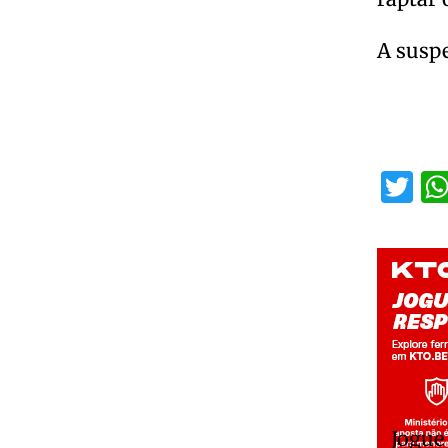
A suspe
Tw
Jogue