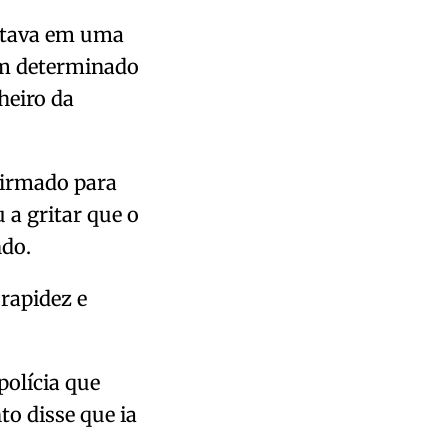
stava em uma
 em determinado
heiro da
firmado para
a gritar que o
ndo.
rapidez e
polícia que
 disse que ia