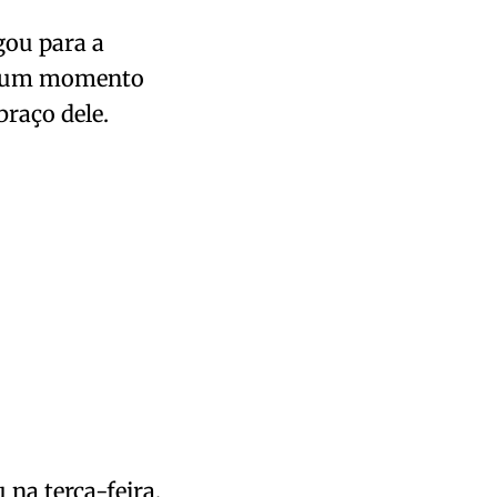
egou para a
enhum momento
braço dele.
 na terça-feira,