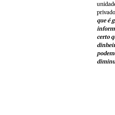
unidade
privad
que é 
inform
certo q
dinheir
podemo
diminui