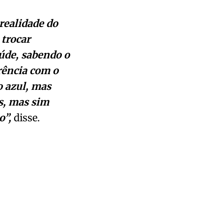
realidade do
 trocar
úde, sabendo o
rência com o
o azul, mas
s, mas sim
o”,
disse.