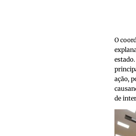
O coor
explan
estado.
princip
ação, p
causand
de inte