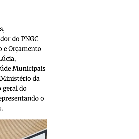
s,
ador do PNGC
to e Orçamento
Lúcia,
aúde Municipais
Ministério da
 geral do
representando o
.