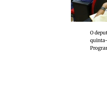
O depu
quinta-
Progra