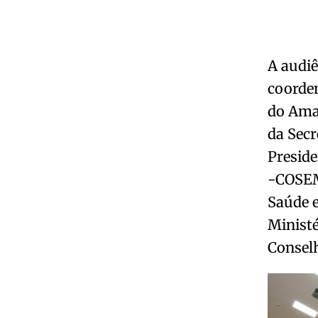
A audi
coorde
do Amap
da Secr
Preside
-COSEM
Saúde e
Ministé
Consel