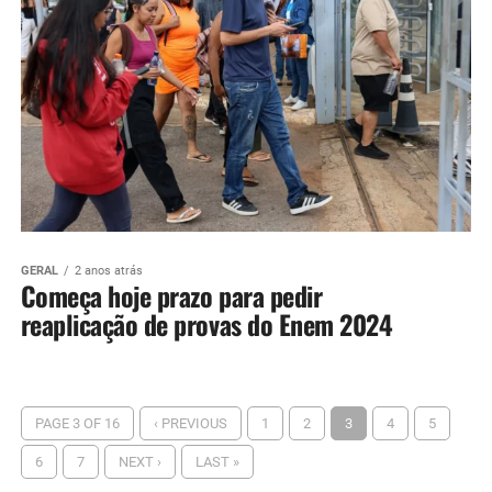
GERAL
2 anos atrás
Começa hoje prazo para pedir
reaplicação de provas do Enem 2024
PAGE 3 OF 16
‹ PREVIOUS
1
2
3
4
5
6
7
NEXT ›
LAST »