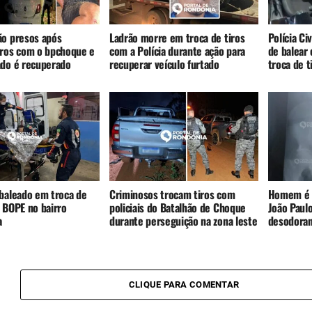
ão presos após
Ladrão morre em troca de tiros
Polícia Ci
iros com o bpchoque e
com a Polícia durante ação para
de balear 
ado é recuperado
recuperar veículo furtado
troca de t
 baleado em troca de
Criminosos trocam tiros com
Homem é a
 BOPE no bairro
policiais do Batalhão de Choque
João Paulo
a
durante perseguição na zona leste
desodoran
CLIQUE PARA COMENTAR