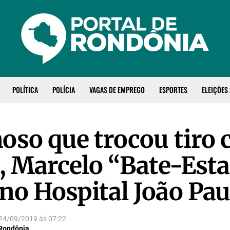
POLÍTICA
POLÍCIA
VAGAS DE EMPREGO
ESPORTES
ELEIÇÕES
oso que trocou tiro 
a, Marcelo “Bate-Est
no Hospital João Pau
24/09/2019
às
07:22
 Rondônia