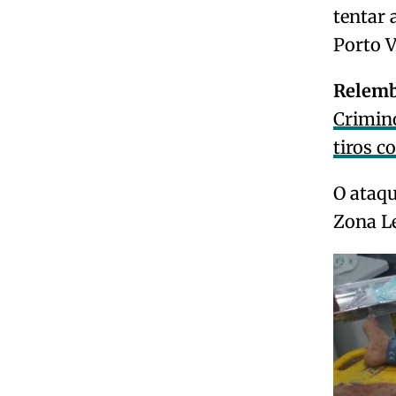
tentar 
Porto V
Relemb
Crimin
tiros c
O ataqu
Zona Le