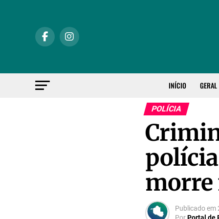
INÍCIO
GERAL
POLÍCIA
Crimin
políci
morre 
Publicado em
Por
Portal de