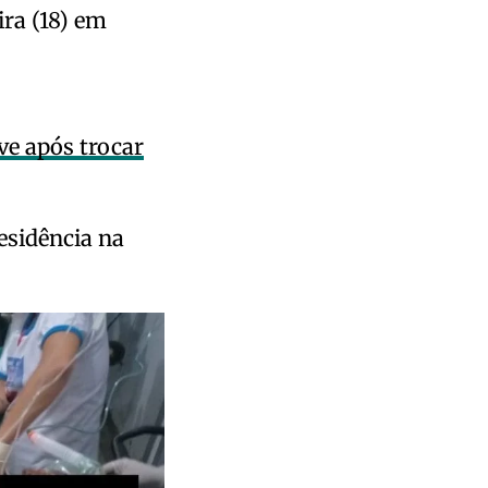
ira (18) em
e após trocar
esidência na