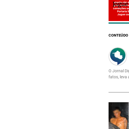
Jogue
CONTEÚDO 
O Jornal Di
fatos, leva