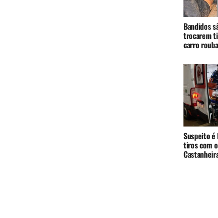
Bandidos s
trocarem t
carro roub
Suspeito é
tiros com o
Castanheir