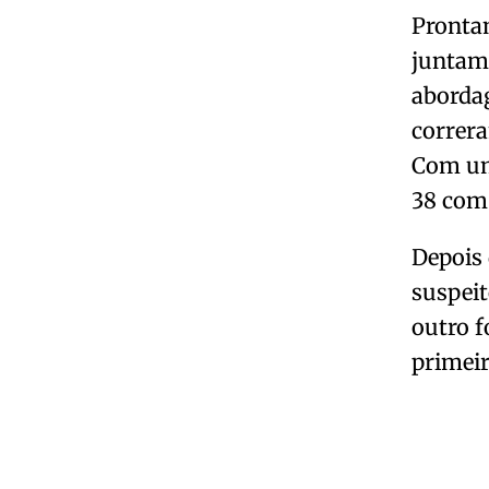
Prontam
juntame
abordag
correra
Com um 
38 com 
Depois 
suspeit
outro f
primeir