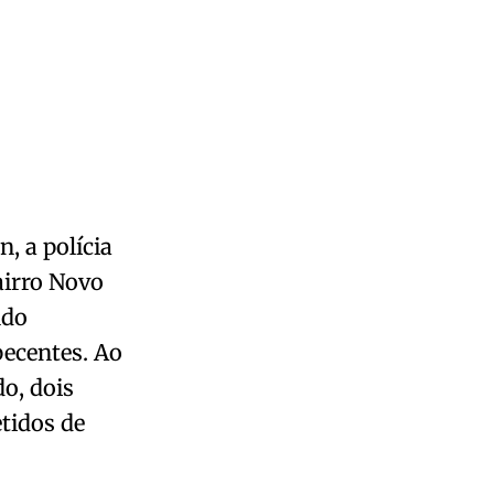
n, a polícia
airro Novo
ndo
ecentes. Ao
o, dois
tidos de