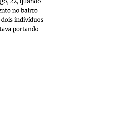
ngo, 22, quando
ento no bairro
 dois indivíduos
stava portando