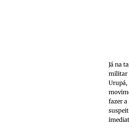
Já na t
militar
Urupá,
movime
fazer a
suspei
imediat