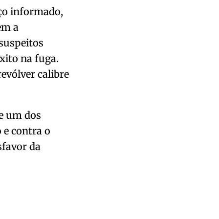
ço informado,
em a
suspeitos
xito na fuga.
evólver calibre
ue um dos
 e contra o
sfavor da