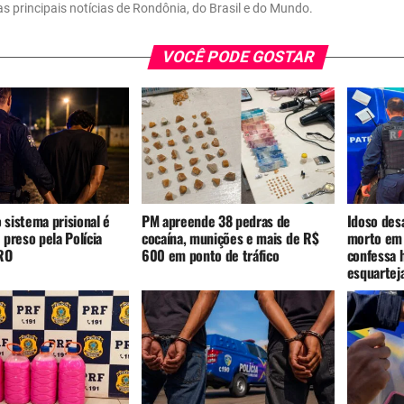
 as principais notícias de Rondônia, do Brasil e do Mundo.
VOCÊ PODE GOSTAR
 sistema prisional é
PM apreende 38 pedras de
Idoso des
e preso pela Polícia
cocaína, munições e mais de R$
morto em 
 RO
600 em ponto de tráfico
confessa 
esquarte