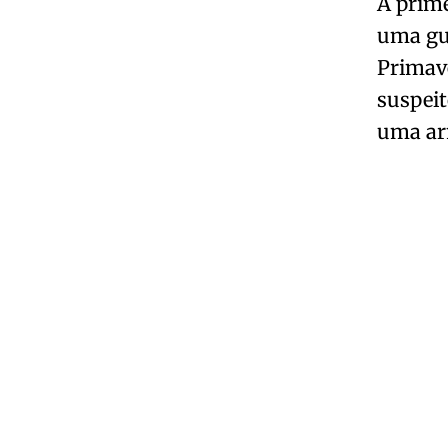
A prime
uma gua
Primave
suspeit
uma ar