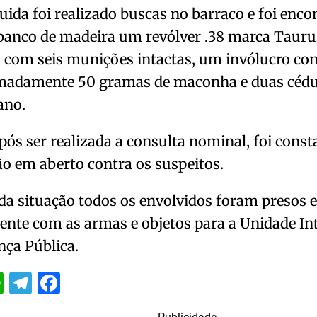
ida foi realizado buscas no barraco e foi enc
banco de madeira um revólver .38 marca Tauru
 com seis munições intactas, um invólucro co
madamente 50 gramas de maconha e duas cédul
ano.
pós ser realizada a consulta nominal, foi con
ão em aberto contra os suspeitos.
da situação todos os envolvidos foram presos 
nte com as armas e objetos para a Unidade In
ça Pública.
itter
WhatsApp
Telegram
Facebook