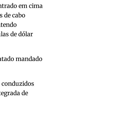
ontrado em cima
s de cabo
ntendo
as de dólar
statado mandado
e conduzidos
tegrada de