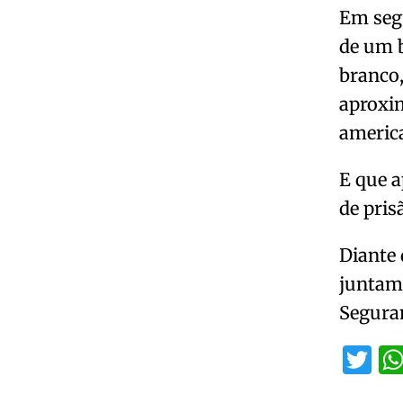
Em segu
de um 
branco,
aproxi
americ
E que a
de pris
Diante 
juntame
Seguran
Tw