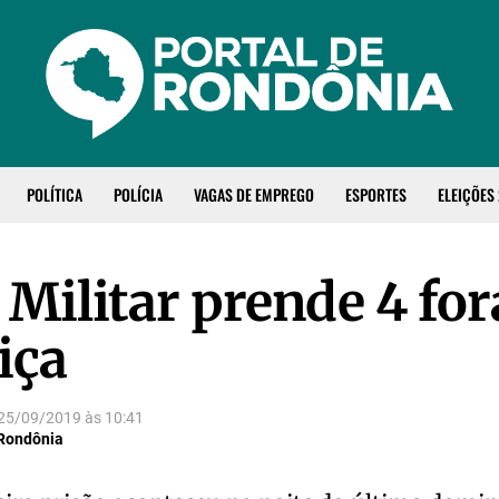
POLÍTICA
POLÍCIA
VAGAS DE EMPREGO
ESPORTES
ELEIÇÕES
a Militar prende 4 fo
iça
25/09/2019
às
10:41
 Rondônia