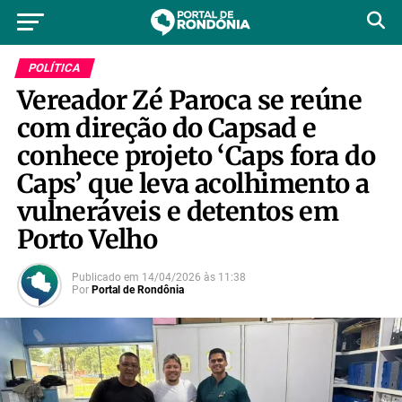
POLÍTICA
Vereador Zé Paroca se reúne
com direção do Capsad e
conhece projeto ‘Caps fora do
Caps’ que leva acolhimento a
vulneráveis e detentos em
Porto Velho
Publicado em
14/04/2026
às
11:38
Por
Portal de Rondônia