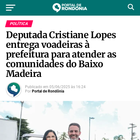
POLÍTICA
Deputada Cristiane Lopes
entrega voadeiras à
prefeitura para atender as
comunidades do Baixo
Madeira
Publicado em
05/06/2025
às
16:24
Por
Portal de Rondônia